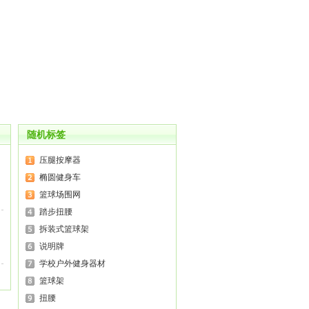
随机标签
压腿按摩器
椭圆健身车
篮球场围网
踏步扭腰
拆装式篮球架
说明牌
学校户外健身器材
篮球架
扭腰