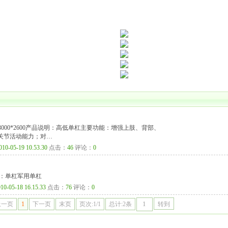
:3000*2600产品说明：高低单杠主要功能：增强上肢、背部、
关节活动能力；对…
010-05-19 10.53.30
点击：
46
评论：
0
说明：单杠军用单杠
10-05-18 16.15.33
点击：
76
评论：
0
上一页
1
下一页
末页
页次:1/1
总计:2条
转到