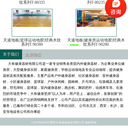
纹系列T-80335
列T-80235
天速地板|篮球运动地胶|经典木纹
天速地板|健身房运动地胶|经典木
系列T-90380
纹系列T-90280
关于我们
企业动态
大有健身器材有限公司是一家专业销售各类室内外健身器材，为企事业单位健
身房，大型健身俱乐部，家庭健身房，学校运动场地及专业运动场馆，提供健身
器材及相关配套服务。主要产品有户外健身器材、社区健身器材、室外健身器
材、小区健身器材、篮球架、户外休闲椅、园林椅、乒乓球台、垃圾桶及儿童滑
梯，羽毛球柱，篮球架，室内健身器材，跑步机，舞蹈把杆，动感单车等。在激
烈的市场竞争中，大有健身坚持“以人为本，用户至上，诚信合作，发展创新”的
经营理念，在广泛的营销网络支持下，公司产品以其优越的性价比和完善的售后
服务，已遍布行销全国二十多个省、市和自治区。 公司在北京，西安，长沙，延
安等地设有公司和办事处
COPYRIGHT©西安大有健身器材有限公司 版权所有