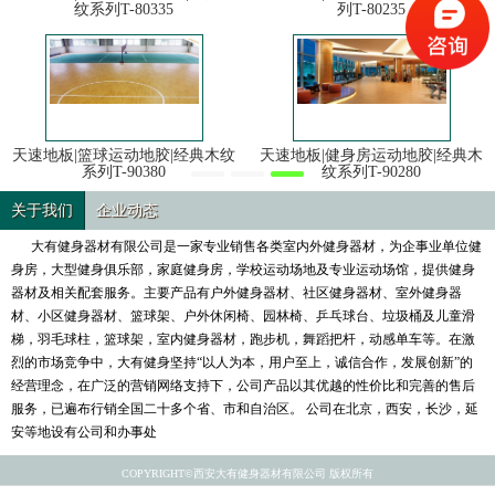
纹系列T-80335
列T-80235
天速地板|篮球运动地胶|经典木纹
天速地板|健身房运动地胶|经典木
系列T-90380
纹系列T-90280
关于我们
企业动态
大有健身器材有限公司是一家专业销售各类室内外健身器材，为企事业单位健
身房，大型健身俱乐部，家庭健身房，学校运动场地及专业运动场馆，提供健身
器材及相关配套服务。主要产品有户外健身器材、社区健身器材、室外健身器
材、小区健身器材、篮球架、户外休闲椅、园林椅、乒乓球台、垃圾桶及儿童滑
梯，羽毛球柱，篮球架，室内健身器材，跑步机，舞蹈把杆，动感单车等。在激
烈的市场竞争中，大有健身坚持“以人为本，用户至上，诚信合作，发展创新”的
经营理念，在广泛的营销网络支持下，公司产品以其优越的性价比和完善的售后
服务，已遍布行销全国二十多个省、市和自治区。 公司在北京，西安，长沙，延
安等地设有公司和办事处
COPYRIGHT©西安大有健身器材有限公司 版权所有