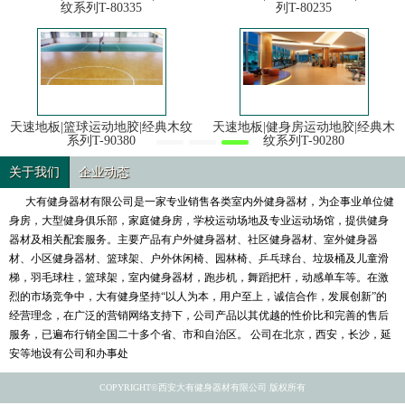
纹系列T-80335
列T-80235
天速地板|篮球运动地胶|经典木纹
天速地板|健身房运动地胶|经典木
系列T-90380
纹系列T-90280
关于我们
企业动态
大有健身器材有限公司是一家专业销售各类室内外健身器材，为企事业单位健
身房，大型健身俱乐部，家庭健身房，学校运动场地及专业运动场馆，提供健身
器材及相关配套服务。主要产品有户外健身器材、社区健身器材、室外健身器
材、小区健身器材、篮球架、户外休闲椅、园林椅、乒乓球台、垃圾桶及儿童滑
梯，羽毛球柱，篮球架，室内健身器材，跑步机，舞蹈把杆，动感单车等。在激
烈的市场竞争中，大有健身坚持“以人为本，用户至上，诚信合作，发展创新”的
经营理念，在广泛的营销网络支持下，公司产品以其优越的性价比和完善的售后
服务，已遍布行销全国二十多个省、市和自治区。 公司在北京，西安，长沙，延
安等地设有公司和办事处
COPYRIGHT©西安大有健身器材有限公司 版权所有